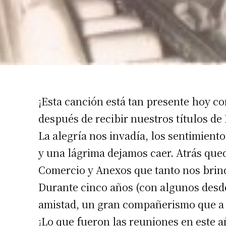
¡Esta canción está tan presente hoy c
Suscrib
después de recibir nuestros títulos de 
La alegría nos invadía, los sentimient
Dirección 
y una lágrima dejamos caer. Atrás que
Comercio y Anexos que tanto nos brind
Nombre
Durante cinco años (con algunos desd
amistad, un gran compañerismo que a 
Apellidos
¡Lo que fueron las reuniones en este a