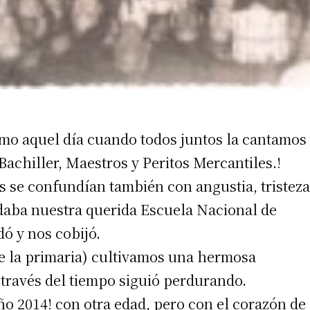
omo aquel día cuando todos juntos la cantamos
irme gratis
Bachiller, Maestros y Peritos Mercantiles.!
*
Requerido
os se confundían también con angustia, tristeza
*
de correo electrónico
daba nuestra querida Escuela Nacional de
ó y nos cobijó.
e la primaria) cultivamos una hermosa
través del tiempo siguió perdurando.
ño 2014! con otra edad, pero con el corazón de