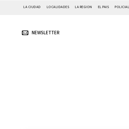
LA CIUDAD
LOCALIDADES
LA REGION
EL PAIS
POLICIA
NEWSLETTER