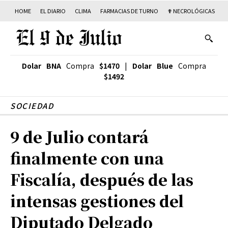
HOME
EL DIARIO
CLIMA
FARMACIAS DE TURNO
✟ NECROLÓGICAS
T
Dolar BNA
Compra
$1470
|
Dolar Blue
Compra
$1492
SOCIEDAD
9 de Julio contará
finalmente con una
Fiscalía, después de las
intensas gestiones del
Diputado Delgado