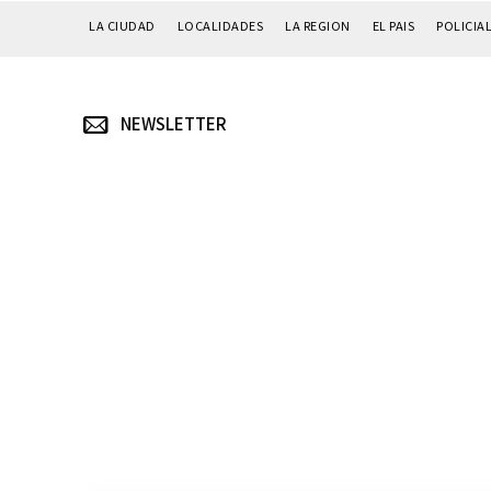
LA CIUDAD
LOCALIDADES
LA REGION
EL PAIS
POLICIA
NEWSLETTER