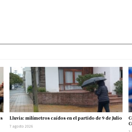
os
Lluvia: milímetros caídos en el partido de 9 de Julio
C
C
7 agosto 2026
7