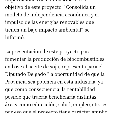
objetivo de este proyecto. “Consolida un
modelo de independencia económica y el
impulso de las energías renovables que
Suscribirme gratis
tienen un bajo impacto ambiental”, se
informó.
*
Dirección de correo electrónico
La presentación de este proyecto para
Nombre
fomentar la producción de biocombustibles
en base al aceite de soja, representa para el
Apellidos
Diputado Delgado “la oportunidad de que la
Provincia sea potencia en esta industria, ya
que como consecuencia, la rentabilidad
Número de teléfono
posible que traería beneficiaría distintas
áreas como educación, salud, empleo, etc., es
por eso que el proyecto tiene carácter amplio