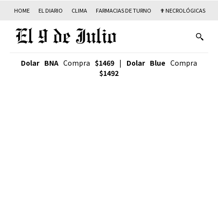
HOME
EL DIARIO
CLIMA
FARMACIAS DE TURNO
✟ NECROLÓGICAS
T
Dolar BNA
Compra
$1469
|
Dolar Blue
Compra
$1492