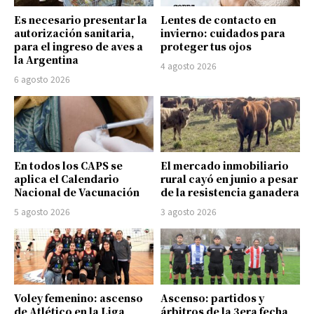
Es necesario presentar la
Lentes de contacto en
autorización sanitaria,
invierno: cuidados para
para el ingreso de aves a
proteger tus ojos
la Argentina
4 agosto 2026
6 agosto 2026
En todos los CAPS se
El mercado inmobiliario
aplica el Calendario
rural cayó en junio a pesar
Nacional de Vacunación
de la resistencia ganadera
5 agosto 2026
3 agosto 2026
Voley femenino: ascenso
Ascenso: partidos y
de Atlético en la Liga
árbitros de la 3era fecha