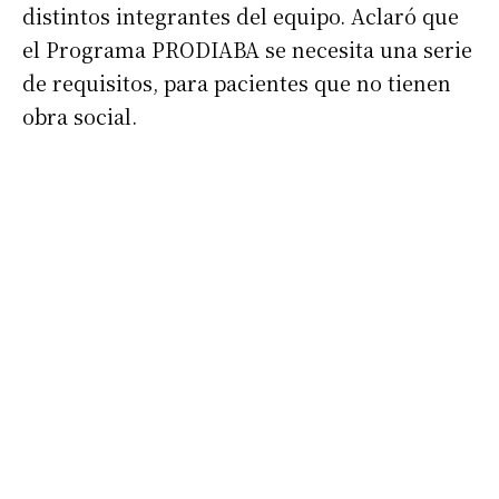
distintos integrantes del equipo. Aclaró que
Nombre
el Programa PRODIABA se necesita una serie
de requisitos, para pacientes que no tienen
Apellidos
obra social.
Número de teléfono