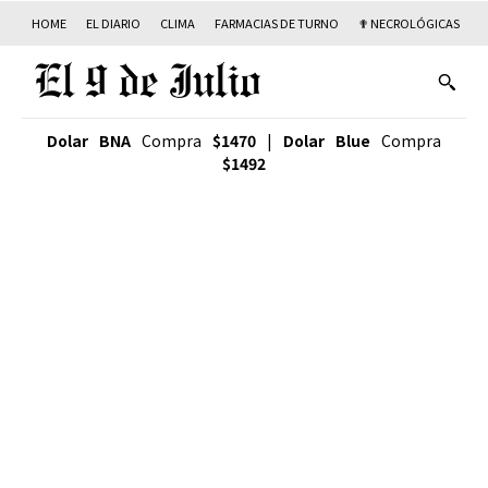
HOME
EL DIARIO
CLIMA
FARMACIAS DE TURNO
✟ NECROLÓGICAS
T
Dolar BNA
Compra
$1470
|
Dolar Blue
Compra
$1492