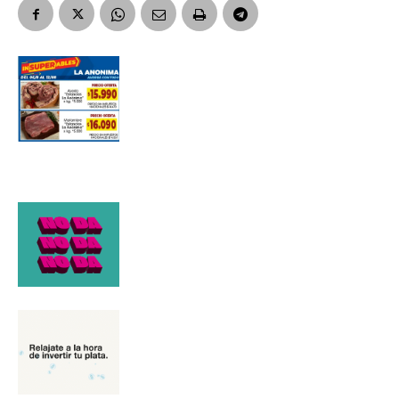
Suscribirme gratis
*
Dirección de correo electrónico
Nombre
Apellidos
Número de teléfono