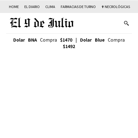
HOME
EL DIARIO
CLIMA
FARMACIAS DE TURNO
✟ NECROLÓGICAS
T
Dolar BNA
Compra
$1470
|
Dolar Blue
Compra
$1492