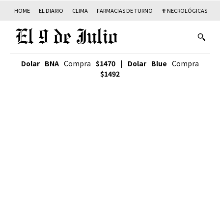
HOME
EL DIARIO
CLIMA
FARMACIAS DE TURNO
✟ NECROLÓGICAS
T
Dolar BNA
Compra
$1470
|
Dolar Blue
Compra
$1492