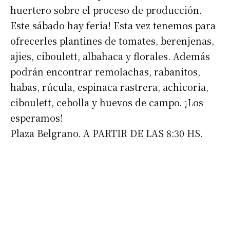
huertero sobre el proceso de producción.
*
Dirección de correo electrónico
Este sábado hay feria! Esta vez tenemos para
ofrecerles plantines de tomates, berenjenas,
Nombre
ajies, ciboulett, albahaca y florales. Además
podrán encontrar remolachas, rabanitos,
Apellidos
habas, rúcula, espinaca rastrera, achicoria,
ciboulett, cebolla y huevos de campo. ¡Los
Número de teléfono
esperamos!
Plaza Belgrano. A PARTIR DE LAS 8:30 HS.