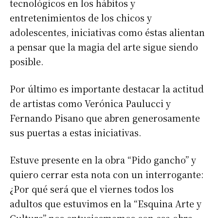
tecnológicos en los hábitos y
entretenimientos de los chicos y
adolescentes, iniciativas como éstas alientan
a pensar que la magia del arte sigue siendo
Suscribirme gratis
posible.
*
Dirección de correo electrónico
Por último es importante destacar la actitud
de artistas como Verónica Paulucci y
Nombre
Fernando Pisano que abren generosamente
sus puertas a estas iniciativas.
Apellidos
Estuve presente en la obra “Pido gancho” y
quiero cerrar esta nota con un interrogante:
Número de teléfono
¿Por qué será que el viernes todos los
adultos que estuvimos en la “Esquina Arte y