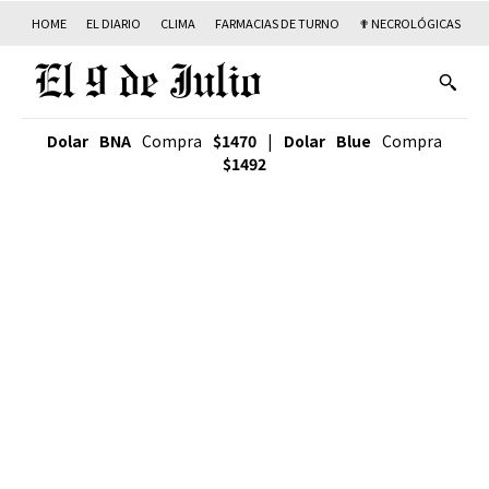
HOME
EL DIARIO
CLIMA
FARMACIAS DE TURNO
✟ NECROLÓGICAS
T
Dolar BNA
Compra
$1470
|
Dolar Blue
Compra
$1492