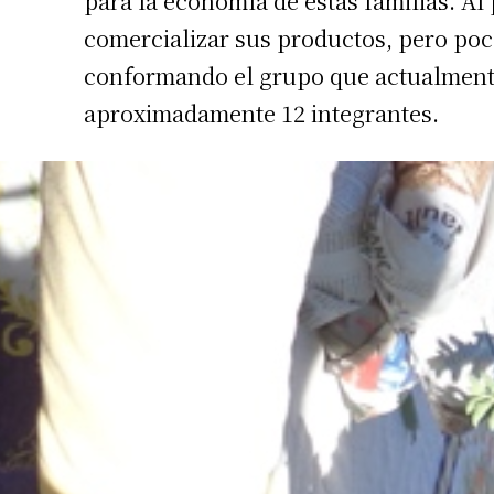
para la economía de estas familias. Al
Apellidos
comercializar sus productos, pero po
conformando el grupo que actualmente
Número de
aproximadamente 12 integrantes.