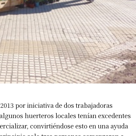
irme gratis
*
Requerido
*
de correo electrónico
2013 por iniciativa de dos trabajadoras
 algunos huerteros locales tenían excedentes
cializar, convirtiéndose esto en una ayuda