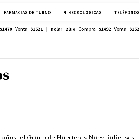
FARMACIAS DE TURNO
✟ NECROLÓGICAS
TELÉFONOS
$1470
Venta
$1521
|
Dolar Blue
Compra
$1492
Venta
$15
os
s años, el Grupo de Huerteros Nuevejulienses