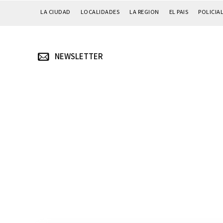
LA CIUDAD
LOCALIDADES
LA REGION
EL PAIS
POLICIA
NEWSLETTER