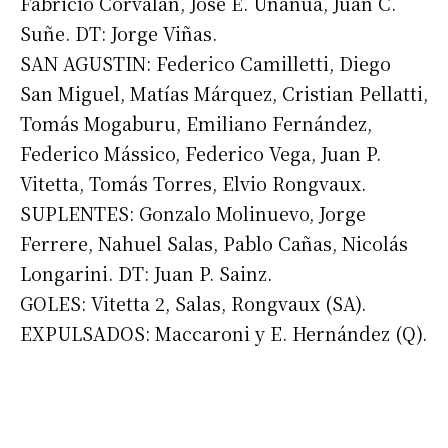
Fabricio Corvalán, José E. Unanua, Juan C.
Suscribirme gratis
Suñe. DT: Jorge Viñas.
SAN AGUSTIN: Federico Camilletti, Diego
San Miguel, Matías Márquez, Cristian Pellatti,
*
Dirección de correo electrónico
Tomás Mogaburu, Emiliano Fernández,
Federico Mássico, Federico Vega, Juan P.
Nombre
Vitetta, Tomás Torres, Elvio Rongvaux.
SUPLENTES: Gonzalo Molinuevo, Jorge
Apellidos
Ferrere, Nahuel Salas, Pablo Cañas, Nicolás
Longarini. DT: Juan P. Sainz.
Número de teléfono
GOLES: Vitetta 2, Salas, Rongvaux (SA).
EXPULSADOS: Maccaroni y E. Hernández (Q).