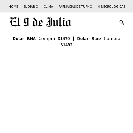
HOME
EL DIARIO
CLIMA
FARMACIAS DE TURNO
✟ NECROLÓGICAS
T
Dolar BNA
Compra
$1470
|
Dolar Blue
Compra
$1492