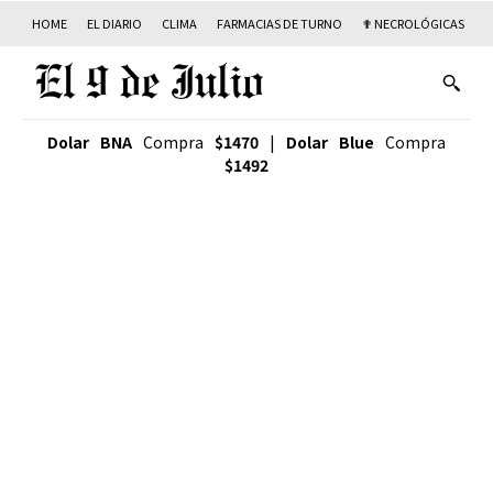
HOME
EL DIARIO
CLIMA
FARMACIAS DE TURNO
✟ NECROLÓGICAS
T
Dolar BNA
Compra
$1470
|
Dolar Blue
Compra
$1492