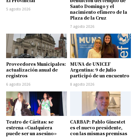
El Provincial
bendición del templo de
Santo Domingo y el
5 agosto 2026
nacimiento efímero de la
Plaza de la Cruz
7 agosto 2026
Proveedores Municipales:
MUNA de UNICEF
actualización anual de
Argentina: 9 de Julio
registros
participó de un encuentro
6 agosto 2026
8 agosto 2026
Teatro de Cáritas: se
CARBAP: Pablo Ginestet
estrena «Cualquiera
es el nuevo presidente,
puede ser un asesino»
con las mismas premisas