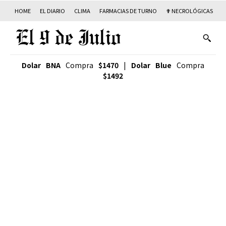
HOME
EL DIARIO
CLIMA
FARMACIAS DE TURNO
✟ NECROLÓGICAS
T
Dolar BNA
Compra
$1470
|
Dolar Blue
Compra
$1492