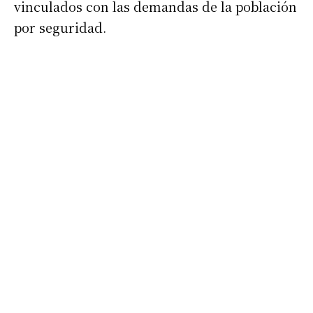
vinculados con las demandas de la población
Nombre
por seguridad.
Apellidos
Número de teléfono