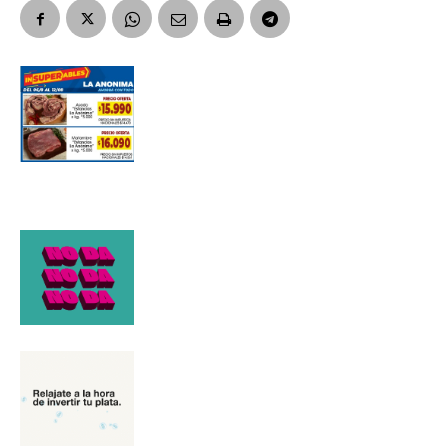
Suscribirme gratis
*
Dirección de correo electrónico
Nombre
Apellidos
Número de teléfono