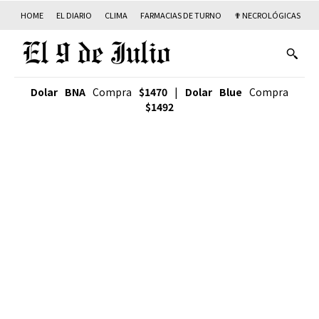
HOME
EL DIARIO
CLIMA
FARMACIAS DE TURNO
✟ NECROLÓGICAS
T
Dolar BNA
Compra
$1470
|
Dolar Blue
Compra
$1492