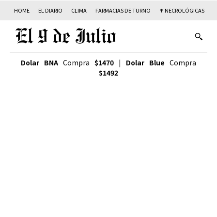
HOME
EL DIARIO
CLIMA
FARMACIAS DE TURNO
✟ NECROLÓGICAS
T
Dolar BNA
Compra
$1470
|
Dolar Blue
Compra
$1492