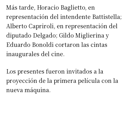
Más tarde, Horacio Baglietto, en
*
Dirección de correo electrónico
representación del intendente Battistella;
Alberto Capriroli, en representación del
Nombre
diputado Delgado; Gildo Miglierina y
Eduardo Bonoldi cortaron las cintas
inaugurales del cine.
Apellidos
Los presentes fueron invitados a la
Número de teléfono
proyección de la primera película con la
nueva máquina.