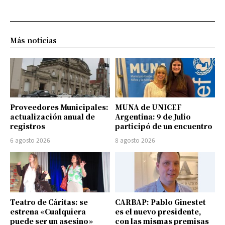
Más noticias
Proveedores Municipales:
MUNA de UNICEF
actualización anual de
Argentina: 9 de Julio
registros
participó de un encuentro
6 agosto 2026
8 agosto 2026
Teatro de Cáritas: se
CARBAP: Pablo Ginestet
estrena «Cualquiera
es el nuevo presidente,
puede ser un asesino»
con las mismas premisas