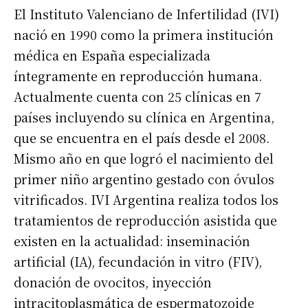
El Instituto Valenciano de Infertilidad (IVI)
nació en 1990 como la primera institución
Suscribirme gratis
médica en España especializada
íntegramente en reproducción humana.
*
Dirección de correo electrónico
Actualmente cuenta con 25 clínicas en 7
países incluyendo su clínica en Argentina,
Nombre
que se encuentra en el país desde el 2008.
Mismo año en que logró el nacimiento del
primer niño argentino gestado con óvulos
Apellidos
vitrificados. IVI Argentina realiza todos los
tratamientos de reproducción asistida que
Número de teléfono
existen en la actualidad: inseminación
artificial (IA), fecundación in vitro (FIV),
donación de ovocitos, inyección
intracitoplasmática de espermatozoide