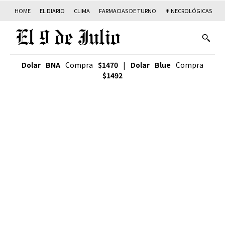
HOME
EL DIARIO
CLIMA
FARMACIAS DE TURNO
✟ NECROLÓGICAS
T
Dolar BNA
Compra
$1470
|
Dolar Blue
Compra
$1492