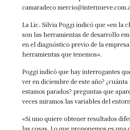
camaradeco
mercio@internueve.com.
La Lic. Silvia Poggi indicó que «en la 
son las herramientas de desarrollo em
en el diagnóstico previo de la empresa 
herramientas que tenemos».
Suscrib
Poggi indicó que hay interrogantes q
Dirección 
ver en diciembre de este año? ¿cuánta 
estamos parados? preguntas que apare
Nombre
veces miramos las variables del entor
«Si uno quiere obtener resultados dif
Apellidos
las cosas. Lo que proponemos es una 