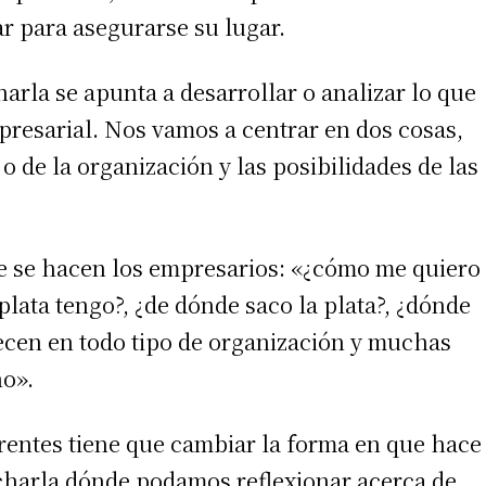
ar
para asegurarse su lugar.
charla se apunta a desarrollar o analizar lo que
presarial. Nos vamos a centrar en dos cosas,
o de la organización y las posibilidades de las
irme gratis
ue se hacen los empresarios: «¿cómo me quiero
*
Requerido
*
de correo electrónico
plata tengo?, ¿de dónde saco la plata?, ¿dónde
cen en todo tipo de organización y muchas
no».
erentes tiene que cambiar la forma en que hace
charla dónde podamos reflexionar acerca de