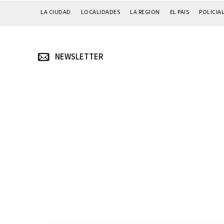
LA CIUDAD
LOCALIDADES
LA REGION
EL PAIS
POLICIA
NEWSLETTER