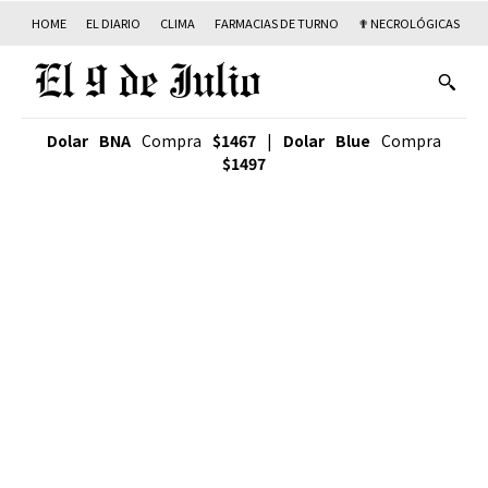
HOME
EL DIARIO
CLIMA
FARMACIAS DE TURNO
✟ NECROLÓGICAS
T
Dolar BNA
Compra
$1467
|
Dolar Blue
Compra
$1497