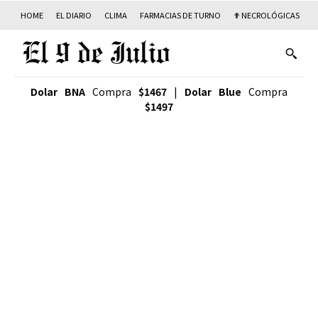
HOME
EL DIARIO
CLIMA
FARMACIAS DE TURNO
✟ NECROLÓGICAS
T
Dolar BNA
Compra
$1467
|
Dolar Blue
Compra
$1497