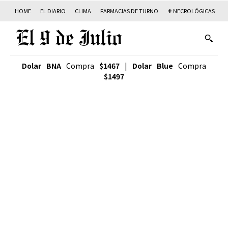
HOME
EL DIARIO
CLIMA
FARMACIAS DE TURNO
✟ NECROLÓGICAS
T
Dolar BNA
Compra
$1467
|
Dolar Blue
Compra
$1497