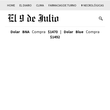
HOME
EL DIARIO
CLIMA
FARMACIAS DE TURNO
✟ NECROLÓGICAS
T
Dolar BNA
Compra
$1470
|
Dolar Blue
Compra
$1492