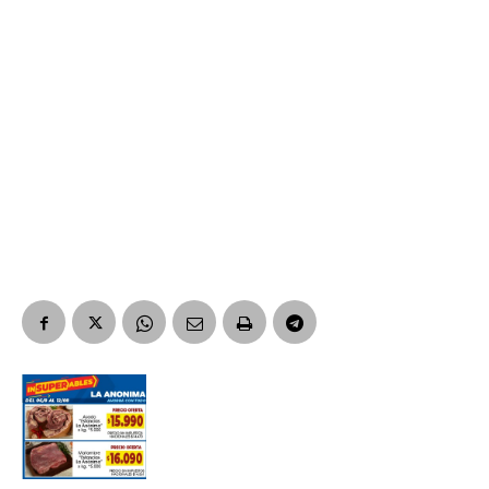
Suscribirme gratis
*
Dirección de correo electrónico
Nombre
Apellidos
Número de teléfono