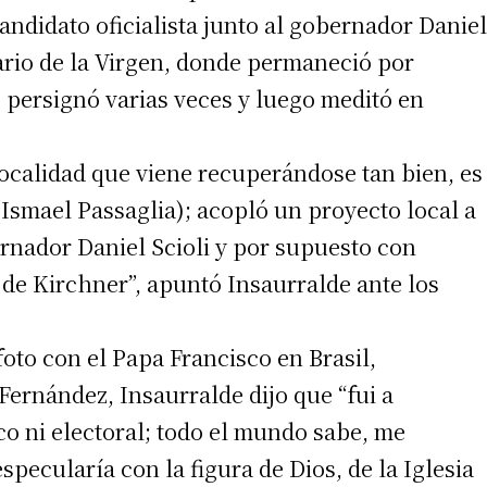
andidato oficialista junto al gobernador Daniel
uario de la Virgen, donde permaneció por
 persignó varias veces y luego meditó en
localidad que viene recuperándose tan bien, es
Ismael Passaglia); acopló un proyecto local a
ernador Daniel Scioli y por supuesto con
 de Kirchner”, apuntó Insaurralde ante los
irme gratis
*
Requerido
 foto con el Papa Francisco en Brasil,
*
de correo electrónico
ernández, Insaurralde dijo que “fui a
co ni electoral; todo el mundo sabe, me
ecularía con la figura de Dios, de la Iglesia