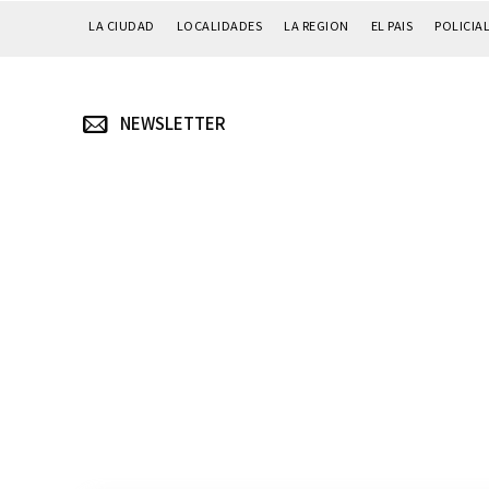
LA CIUDAD
LOCALIDADES
LA REGION
EL PAIS
POLICIA
NEWSLETTER