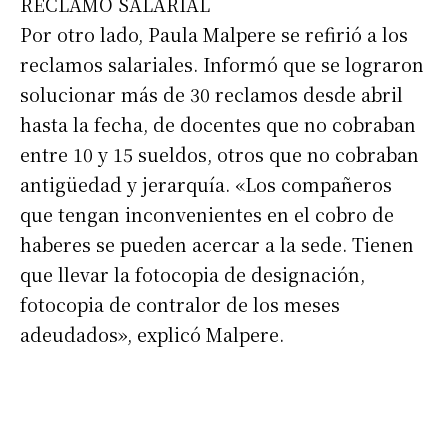
RECLAMO SALARIAL
Por otro lado, Paula Malpere se refirió a los
*
Dirección de correo electrónico
reclamos salariales. Informó que se lograron
solucionar más de 30 reclamos desde abril
hasta la fecha, de docentes que no cobraban
Nombre
entre 10 y 15 sueldos, otros que no cobraban
antigüedad y jerarquía. «Los compañeros
Apellidos
que tengan inconvenientes en el cobro de
haberes se pueden acercar a la sede. Tienen
Número de teléfono
que llevar la fotocopia de designación,
fotocopia de contralor de los meses
adeudados», explicó Malpere.