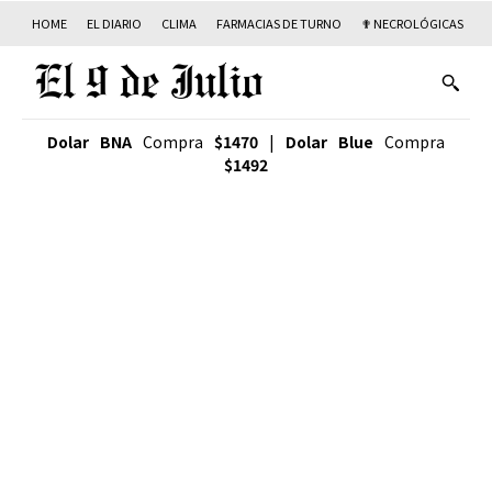
HOME
EL DIARIO
CLIMA
FARMACIAS DE TURNO
✟ NECROLÓGICAS
T
Dolar BNA
Compra
$1470
|
Dolar Blue
Compra
$1492