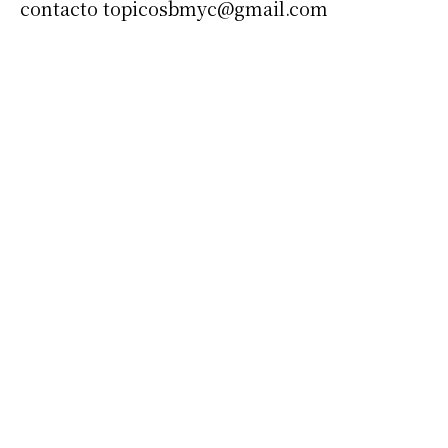
contacto
topicosbmyc@gmail.com
Suscribirme gratis
*
Dirección de correo electrónico
Nombre