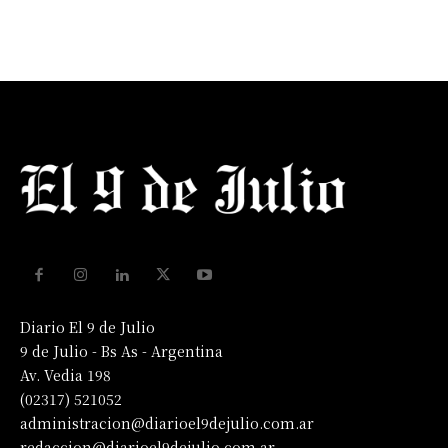
Diario El 9 de Julio
9 de Julio - Bs As - Argentina
Av. Vedia 198
(02317) 521052
administracion@diarioel9dejulio.com.ar
redaccion@diarioel9dejulio.com.ar