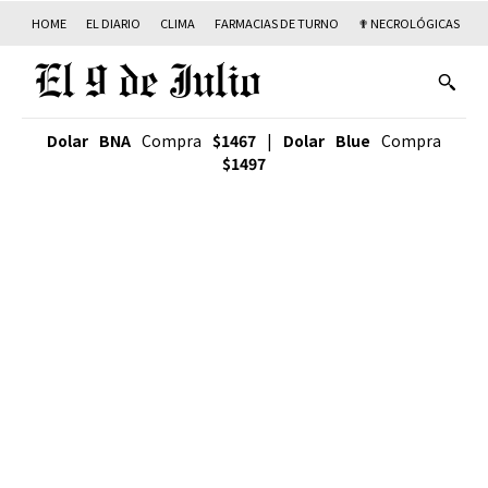
HOME
EL DIARIO
CLIMA
FARMACIAS DE TURNO
✟ NECROLÓGICAS
T
Dolar BNA
Compra
$1467
|
Dolar Blue
Compra
$1497