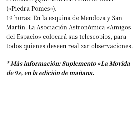
*
Dirección de correo electrónico
(«Piedra Pomes»).
19 horas: En la esquina de Mendoza y San
Martín. La Asociación Astronómica «Amigos
Nombre
del Espacio» colocará sus telescopios, para
todos quienes deseen realizar observaciones.
Apellidos
* Más información: Suplemento «La Movida
Número de teléfono
de 9», en la edición de mañana.