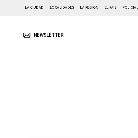
LA CIUDAD
LOCALIDADES
LA REGION
EL PAIS
POLICIA
NEWSLETTER