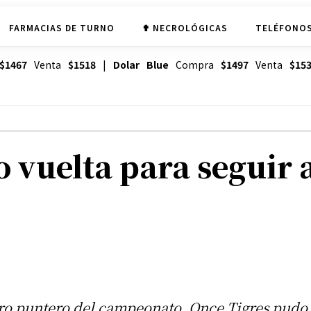
FARMACIAS DE TURNO
✟ NECROLÓGICAS
TELÉFONOS
$1467
Venta
$1518
|
Dolar Blue
Compra
$1497
Venta
$15
o vuelta para seguir 
tro puntero del campeonato, Once Tigres pudo