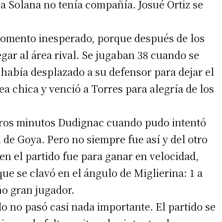
ba Solana no tenía compañía. Josué Ortiz se
omento inesperado, porque después de los
gar al área rival. Se jugaban 38 cuando se
 había desplazado a su defensor para dejar el
a chica y venció a Torres para alegría de los
irme gratis
*
Requerido
eros minutos Dudignac cuando pudo intentó
*
de correo electrónico
n de Goya. Pero no siempre fue así y del otro
n el partido fue para ganar en velocidad,
e se clavó en el ángulo de Miglierina: 1 a
ño gran jugador.
o no pasó casi nada importante. El partido se
 teléfono