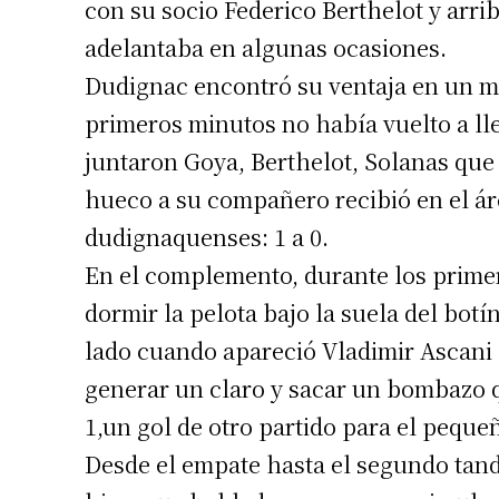
con su socio Federico Berthelot y arri
adelantaba en algunas ocasiones.
Dudignac encontró su ventaja en un m
primeros minutos no había vuelto a lle
juntaron Goya, Berthelot, Solanas que
hueco a su compañero recibió en el áre
Suscrib
dudignaquenses: 1 a 0.
En el complemento, durante los prim
Dirección 
dormir la pelota bajo la suela del botí
lado cuando apareció Vladimir Ascani e
Nombre
generar un claro y sacar un bombazo qu
Apellidos
1,un gol de otro partido para el peque
Desde el empate hasta el segundo tand
Número de