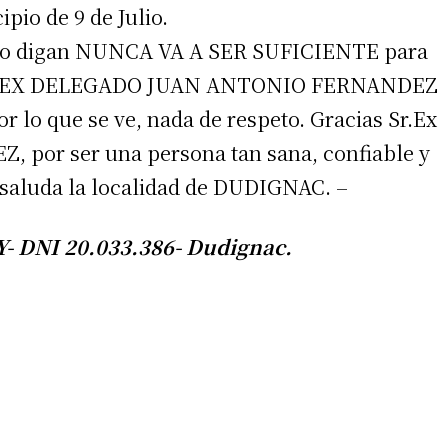
pio de 9 de Julio.
an o digan NUNCA VA A SER SUFICIENTE para
n el EX DELEGADO JUAN ANTONIO FERNANDEZ
lo que se ve, nada de respeto. Gracias Sr.Ex
or ser una persona tan sana, confiable y
 saluda la localidad de DUDIGNAC. –
irme gratis
*
Requerido
 DNI 20.033.386- Dudignac.
*
de correo electrónico