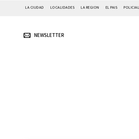
LA CIUDAD
LOCALIDADES
LA REGION
EL PAIS
POLICIA
NEWSLETTER