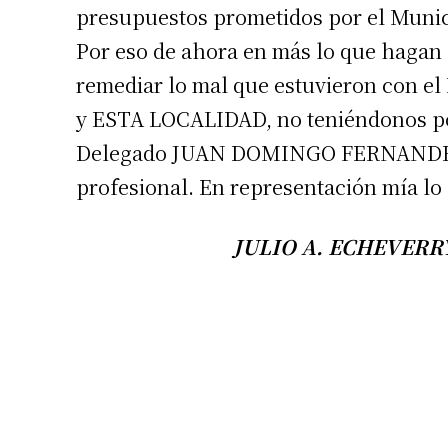
presupuestos prometidos por el Munici
Por eso de ahora en más lo que hag
remediar lo mal que estuvieron co
y ESTA LOCALIDAD, no teniéndonos por 
Delegado JUAN DOMINGO FERNANDEZ, p
profesional. En representación mía lo
Suscrib
JULIO A. ECHEVERRY-
Dirección 
Nombre
Apellidos