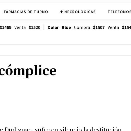
FARMACIAS DE TURNO
✟ NECROLÓGICAS
TELÉFONOS
$1469
Venta
$1520
|
Dolar Blue
Compra
$1507
Venta
$15
 cómplice
e Dudignac, sufre en silencio la destitución