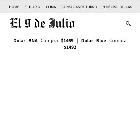
HOME
EL DIARIO
CLIMA
FARMACIAS DE TURNO
✟ NECROLÓGICAS
T
Dolar BNA
Compra
$1469
|
Dolar Blue
Compra
$1492