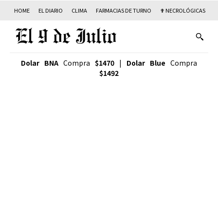
HOME
EL DIARIO
CLIMA
FARMACIAS DE TURNO
✟ NECROLÓGICAS
T
Dolar BNA
Compra
$1470
|
Dolar Blue
Compra
$1492