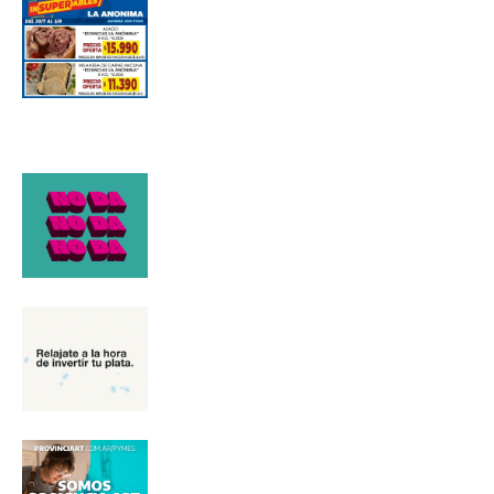
Suscribirme gratis
*
Dirección de correo electrónico
Nombre
Apellidos
Número de teléfono