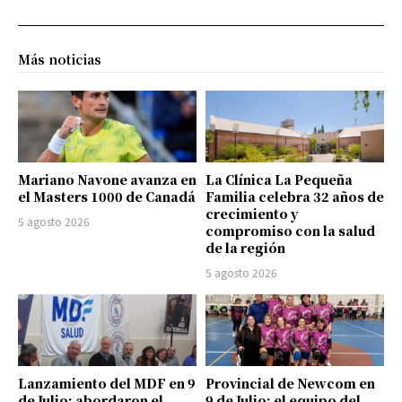
Más noticias
Mariano Navone avanza en
La Clínica La Pequeña
el Masters 1000 de Canadá
Familia celebra 32 años de
crecimiento y
5 agosto 2026
compromiso con la salud
de la región
5 agosto 2026
Lanzamiento del MDF en 9
Provincial de Newcom en
de Julio: abordaron el
9 de Julio: el equipo del