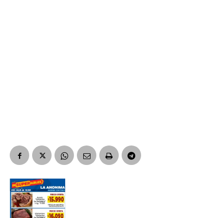
Suscribirme gratis
*
Dirección de correo electrónico
Nombre
Apellidos
Número de teléfono