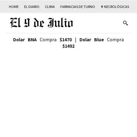
HOME
EL DIARIO
CLIMA
FARMACIAS DE TURNO
✟ NECROLÓGICAS
T
Dolar BNA
Compra
$1470
|
Dolar Blue
Compra
$1492