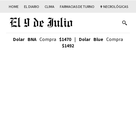
HOME
EL DIARIO
CLIMA
FARMACIAS DE TURNO
✟ NECROLÓGICAS
T
Dolar BNA
Compra
$1470
|
Dolar Blue
Compra
$1492