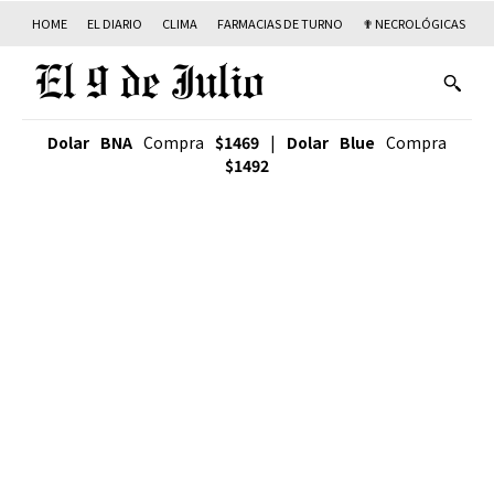
HOME
EL DIARIO
CLIMA
FARMACIAS DE TURNO
✟ NECROLÓGICAS
T
Dolar BNA
Compra
$1469
|
Dolar Blue
Compra
$1492