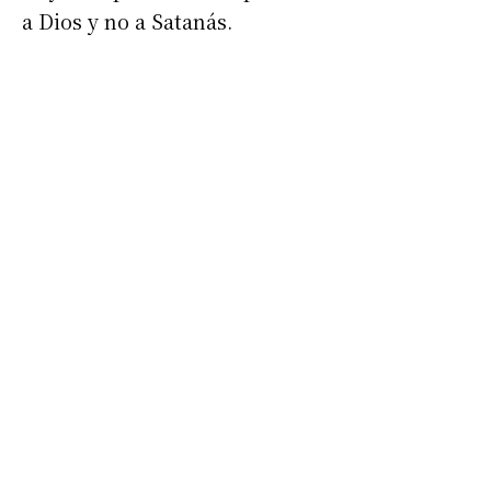
a Dios y no a Satanás.
Suscribirme gratis
*
Dirección de correo electrónico
Nombre