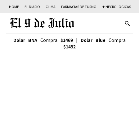
HOME
EL DIARIO
CLIMA
FARMACIAS DE TURNO
✟ NECROLÓGICAS
T
Dolar BNA
Compra
$1469
|
Dolar Blue
Compra
$1492