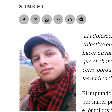
18 JUNIO 2013
El adolesce
colectivo en
hacer un ma
que el chofe
cerró porque
las audienci
El imputado
por haber p
el ómnibus d