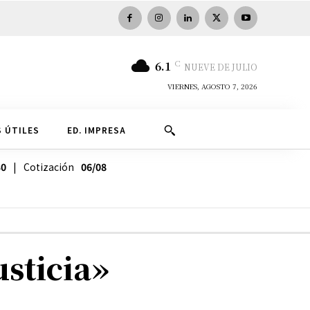
C
6.1
NUEVE DE JULIO
VIERNES, AGOSTO 7, 2026
 ÚTILES
ED. IMPRESA
30
| Cotización
06/08
usticia»