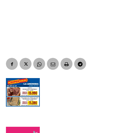
Suscribirme gratis
*
Dirección de correo electrónico
Nombre
Apellidos
Número de teléfono