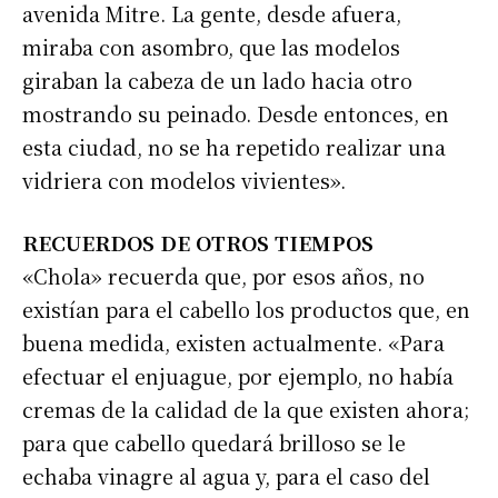
avenida Mitre. La gente, desde afuera,
miraba con asombro, que las modelos
Suscribirme gratis
giraban la cabeza de un lado hacia otro
mostrando su peinado. Desde entonces, en
*
Dirección de correo electrónico
esta ciudad, no se ha repetido realizar una
vidriera con modelos vivientes».
Nombre
RECUERDOS DE OTROS TIEMPOS
«Chola» recuerda que, por esos años, no
Apellidos
existían para el cabello los productos que, en
buena medida, existen actualmente. «Para
Número de teléfono
efectuar el enjuague, por ejemplo, no había
cremas de la calidad de la que existen ahora;
para que cabello quedará brilloso se le
echaba vinagre al agua y, para el caso del