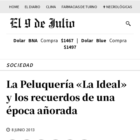
HOME
EL DIARIO
CLIMA
FARMACIAS DE TURNO
✟ NECROLÓGICAS
T
Dolar BNA
Compra
$1467
|
Dolar Blue
Compra
$1497
SOCIEDAD
La Peluquería «La Ideal»
y los recuerdos de una
época añorada
8 JUNIO 2013