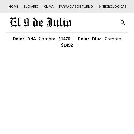
HOME
EL DIARIO
CLIMA
FARMACIAS DE TURNO
✟ NECROLÓGICAS
T
Dolar BNA
Compra
$1470
|
Dolar Blue
Compra
$1492