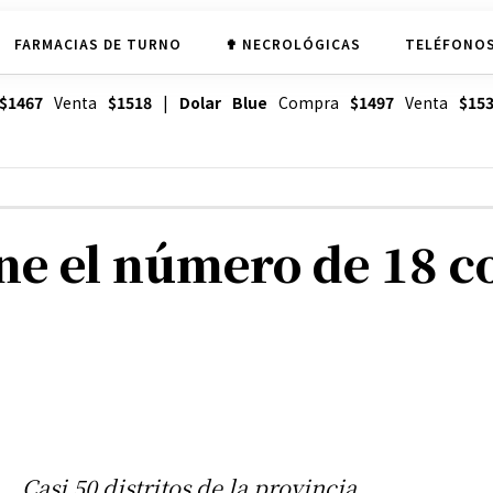
FARMACIAS DE TURNO
✟ NECROLÓGICAS
TELÉFONOS
$1467
Venta
$1518
|
Dolar Blue
Compra
$1497
Venta
$15
ene el número de 18 c
Casi 50 distritos de la provincia