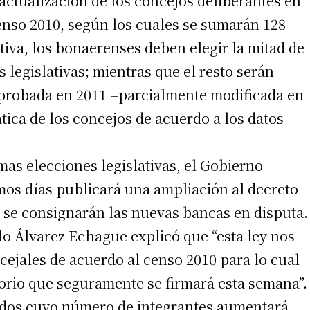
actualización de los concejos deliberantes en
enso 2010, según los cuales se sumarán 128
tiva, los bonaerenses deben elegir la mitad de
 legislativas; mientras que el resto serán
 aprobada en 2011 –parcialmente modificada en
ica de los concejos de acuerdo a los datos
irme gratis
*
Requerido
mas elecciones legislativas, el Gobierno
*
de correo electrónico
os días publicará una ampliación al decreto
 se consignarán las nuevas bancas en disputa.
lo Álvarez Echague explicó que “esta ley nos
ncejales de acuerdo al censo 2010 para lo cual
orio que seguramente se firmará esta semana”.
ados cuyo número de integrantes aumentará
 teléfono