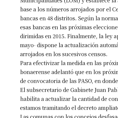
Municipalidades (LOM) y establece la 
base a los números arrojados por el C
bancas en 48 distritos. Según la norma
esas bancas en las próximas elecciones
dirimidas en 2015. Finalmente, la ley
mayo- dispone la actualización automát
Suscrib
arrojados en los sucesivos censos.
Para efectivizar la medida en las próxi
Dirección 
bonaerense adelantó que en los próxim
de convocatoria de las PASO, en donde
Nombre
El subsecretario de Gabinete Juan Pab
habilita a actualizar la cantidad de co
Apellidos
estamos tramitando el decreto ampliat
Las comunas con los concejos desfas
Número de