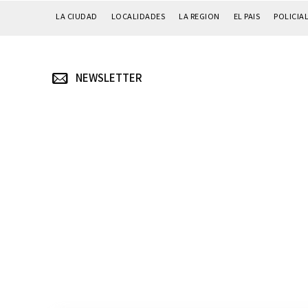
LA CIUDAD
LOCALIDADES
LA REGION
EL PAIS
POLICIA
NEWSLETTER