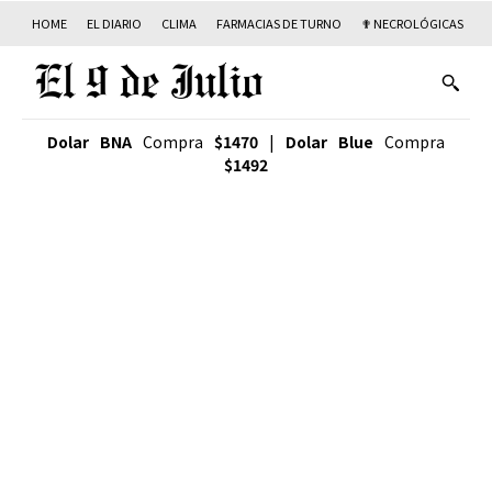
HOME
EL DIARIO
CLIMA
FARMACIAS DE TURNO
✟ NECROLÓGICAS
T
Dolar BNA
Compra
$1470
|
Dolar Blue
Compra
$1492