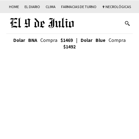
HOME
EL DIARIO
CLIMA
FARMACIAS DE TURNO
✟ NECROLÓGICAS
T
Dolar BNA
Compra
$1469
|
Dolar Blue
Compra
$1492