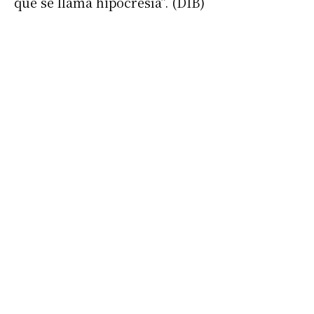
que se llama hipocresía”. (DIB)
Suscribirme gratis
*
Dirección de correo electrónico
Nombre