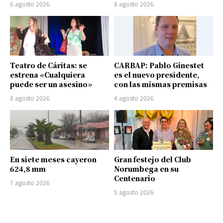
6 agosto 2026
8 agosto 2026
Teatro de Cáritas: se
CARBAP: Pablo Ginestet
estrena «Cualquiera
es el nuevo presidente,
puede ser un asesino»
con las mismas premisas
8 agosto 2026
4 agosto 2026
En siete meses cayeron
Gran festejo del Club
624,8 mm
Norumbega en su
Centenario
7 agosto 2026
5 agosto 2026