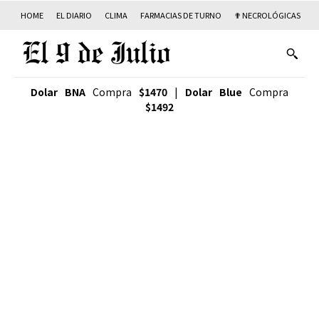
HOME
EL DIARIO
CLIMA
FARMACIAS DE TURNO
✟ NECROLÓGICAS
T
Dolar BNA
Compra
$1470
|
Dolar Blue
Compra
$1492