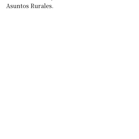
Asuntos Rurales.
Apellidos
Número de teléfono