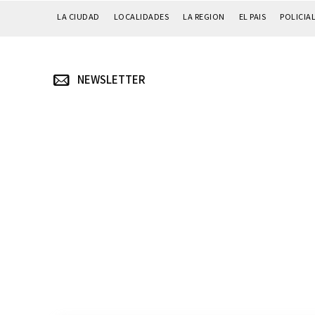
LA CIUDAD
LOCALIDADES
LA REGION
EL PAIS
POLICIA
NEWSLETTER