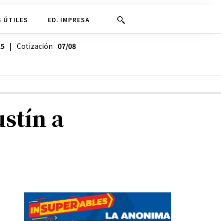
 ÚTILES
ED. IMPRESA
25
| Cotización
07/08
stín a