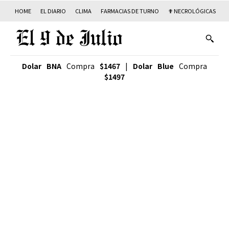
HOME
EL DIARIO
CLIMA
FARMACIAS DE TURNO
✟ NECROLÓGICAS
T
Dolar BNA
Compra
$1467
|
Dolar Blue
Compra
$1497