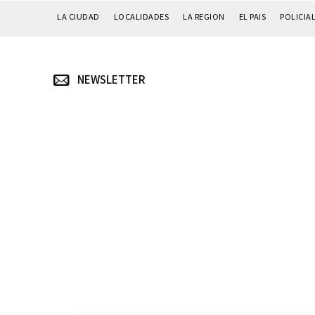
LA CIUDAD
LOCALIDADES
LA REGION
EL PAIS
POLICIA
NEWSLETTER