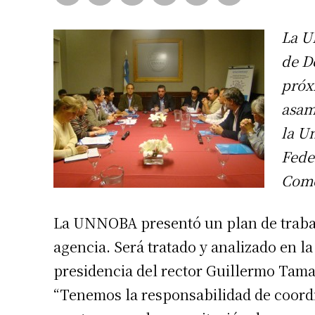
La U
de D
próx
asam
la U
Fede
Come
La UNNOBA presentó un plan de trabajo 
agencia. Será tratado y analizado en la
presidencia del rector Guillermo Tamar
“Tenemos la responsabilidad de coordi