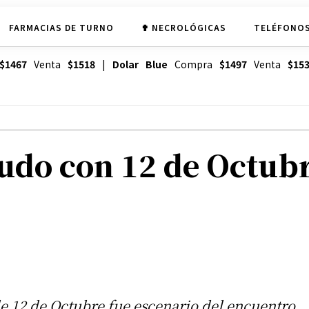
FARMACIAS DE TURNO
✟ NECROLÓGICAS
TELÉFONOS
$1467
Venta
$1518
|
Dolar Blue
Compra
$1497
Venta
$15
udo con 12 de Octub
e 12 de Octubre fue escenario del encuentro