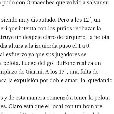
o pudo con Ormaechea que volvió a salvar su
 siendo muy disputado. Pero a los 12´, un
ieri que intenta con los puños rechazar la
truye un despeje claro del arquero, la pelota
a altura a la izquierda puso el 1 a 0.
irme gratis
al esfuerzo ya que sus jugadores se
*
Requerido
a pelota. Luego del gol Buffone realiza un
*
de correo electrónico
mplazo de Giarini. A los 17´, una falta de
oca la expulsión por doble amarilla, quedando
es y de esta manera comenzó a tener la pelota
ces. Claro está que el local con un hombre
 teléfono