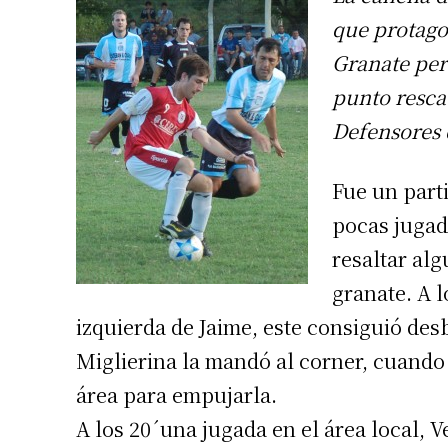
que protagon
Granate perd
punto resca
Defensores 
Fue un part
pocas jugad
resaltar alg
granate. A 
izquierda de Jaime, este consiguió de
Miglierina la mandó al corner, cuando
área para empujarla.
A los 20´una jugada en el área local, V