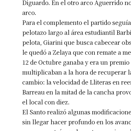
Diguardo. En el otro arco Aguerrido n
arco.
Para el complemento el partido seguía
pelotazo largo al área estudiantil Barb
pelota, Giarini que busca cabecear obs
le quedó a Zelaya que con remate a medi
Suscrib
12 de Octubre ganaba y era un premio 
multiplicaban a la hora de recuperar l
Dirección 
cambio: la velocidad de Lliteras en ree
Barreau en la mitad de la cancha prov
Nombre
el local con diez.
Apellidos
El Santo realizó algunas modificacion
sin llegar hacer profundo en los avan
Número de