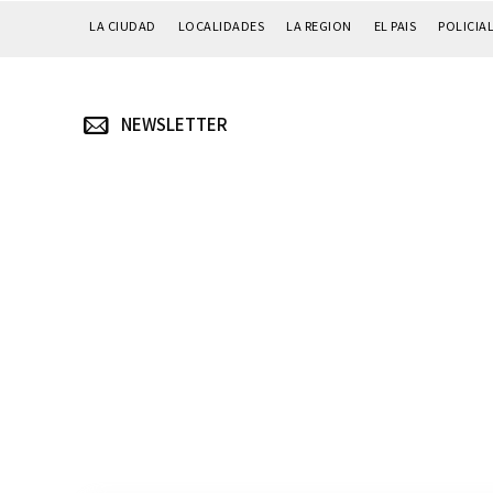
LA CIUDAD
LOCALIDADES
LA REGION
EL PAIS
POLICIA
NEWSLETTER