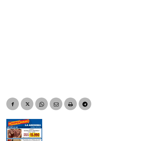
Suscribirme gratis
*
Dirección de correo electrónico
Nombre
Apellidos
Número de teléfono