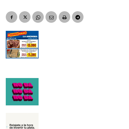
Suscribirme gratis
*
Dirección de correo electrónico
Nombre
Apellidos
Número de teléfono