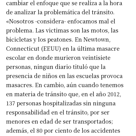
cambiar el enfoque que se realiza a la hora
de analizar la problemática del tránsito.
«Nosotros -considera- enfocamos mal el
Suscribirme gratis
problema. Las victimas son las motos, las
bicicletas y los peatones. En Newtown,
*
Dirección de correo electrónico
Connecticut (EEUU) en la última masacre
escolar en donde murieron veintisiete
Nombre
personas, ningun diario tituló que la
presencia de niños en las escuelas provoca
masacres. En cambio, aún cuando tenemos
Apellidos
en materia de tránsito que, en el año 2012,
137 personas hospitalizadas sin ninguna
Número de teléfono
responsabilidad en el tránsito, por ser
menores en edad de ser transportados;
además, el 80 por ciento de los accidentes