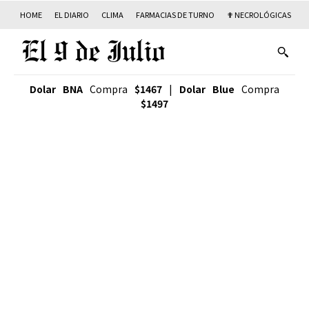
HOME
EL DIARIO
CLIMA
FARMACIAS DE TURNO
✟ NECROLÓGICAS
T
Dolar BNA
Compra
$1467
|
Dolar Blue
Compra
$1497