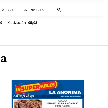
 ÚTILES
ED. IMPRESA
40
| Cotización
05/08
ia