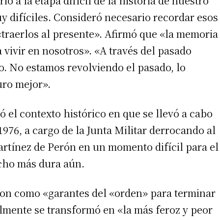
ó a la etapa difícil de la historia de nuestro
 difíciles. Consideró necesario recordar esos
«traerlos al presente». Afirmó que «la memoria
 vivir en nosotros». «A través del pasado
o. No estamos revolviendo el pasado, lo
uro mejor».
 el contexto histórico en que se llevó a cabo
1976, a cargo de la Junta Militar derrocando al
irme gratis
rtínez de Perón en un momento difícil para el
*
Requerido
ucho más dura aún.
*
de correo electrónico
ron como «garantes del «orden» para terminar
almente se transformó en «la más feroz y peor