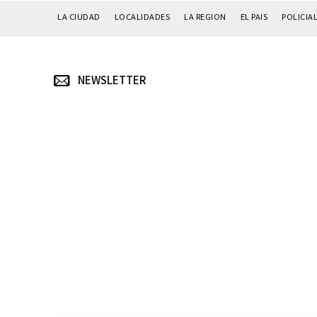
LA CIUDAD
LOCALIDADES
LA REGION
EL PAIS
POLICIA
NEWSLETTER