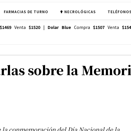
FARMACIAS DE TURNO
✟ NECROLÓGICAS
TELÉFONOS
$1469
Venta
$1520
|
Dolar Blue
Compra
$1507
Venta
$15
arlas sobre la Memor
e la conmemoración del Día Nacional de la